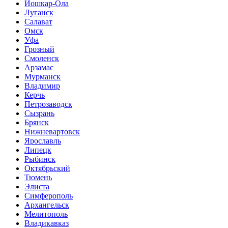
Йошкар-Ола
Луганск
Салават
Омск
Уфа
Грозный
Смоленск
Арзамас
Мурманск
Владимир
Керчь
Петрозаводск
Сызрань
Брянск
Нижневартовск
Ярославль
Липецк
Рыбинск
Октябрьский
Тюмень
Элиста
Симферополь
Архангельск
Мелитополь
Владикавказ