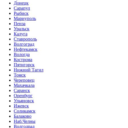
Донецк
Сарапул
Рыбиск
Мариуполь
Пенза
Уральск
Калуга
Ставрополь
Волгоград
Нефтекамск
Вологда
Кострома
Пятигорск
Нижний Тагил
Томск
Череповец
Махачкала
Саранск
Оренбург
Ульяновск
Ижевск
Соликамск
Балаково
Наб.Челны
Волгодрад